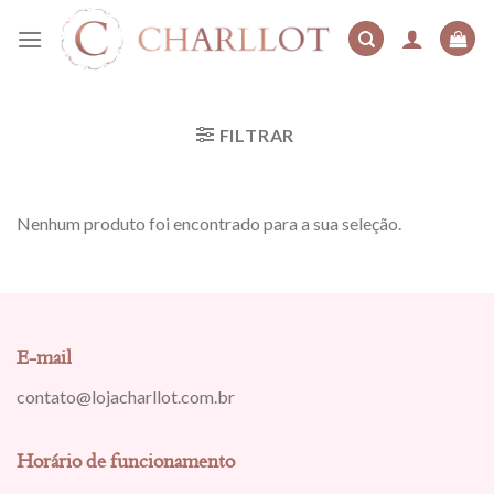
Skip
to
content
FILTRAR
Nenhum produto foi encontrado para a sua seleção.
E-mail
contato@lojacharllot.com.br
Horário de funcionamento