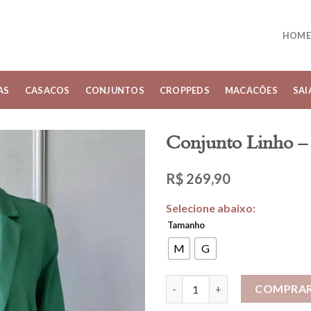
HOME
AS
CASACOS
CONJUNTOS
CROPPEDS
MACACÕES
SAI
Conjunto Linho –
R$
269,90
Tamanho
M
G
Conjunto Linho - Verde quant
COMPRA